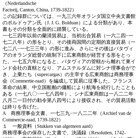
（Nederlandsche
Factorij, Canton, China, 1739-1822）
この記録群については、一九三六年オランダ国立中央文書館
のボルドゥアン氏（J. J. G. Bolduan）による分類があり、本
書もその分類を全面的に踏襲している。
一七三四年以前の蘭清貿易は、当初出合貿易（一六二四−一
七二八年）の形をとり、その後両国間の定期的直接貿易（一
七二八−一七三三年）の形に進み、さらにその後はバタヴィ
アのオランダ総督の統制下に広東商館が経営する形をとっ
た。一七五六年になると、バタヴィアの管轄から離れて東イ
ンド会社の直轄となり、アムステルダムに対シナ理事会がで
き、上乗たち（supercargas）の主宰する広東商館は商務理事
会（Commertie-raad）を編成して貿易に従事した。フランス
革命の結果、中立国船舶の傭船により航海を続行したことも
ある（一七八〇−一七八四年）。シナ広東商館は一八二二年
八月二一日付の勅令第八四号により接収され、その貿易活動
は終りを告げた。
A 商務理事会文書、一七三九−一八二二年（Archief van de
Commercie-raad, 1739-1822）
１ 一般資料（Stukken van algemeen aard）
商務理事会の保存した文書で、決議録（Resolutien, 1742-