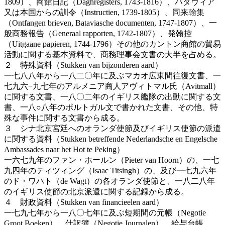
1809）、商館日記（Daghregisters, 1743-1816）、バタヴィア
又は本国からの訓令（Instructien, 1739-1805）、同来翰集
（Ontfangen brieven, Bataviasche documenten, 1747-1807）、一
般商務報告（Generaal rapporten, 1742-1807）、発翰控
（Uitgaane papieren, 1744-1796）その他のカントン商館の貿易
活動に関する基本資料で、商務理事会文書の大半を占める。
２ 特殊資料（Stukken van bijzonderen aard）
一七八八年から一八二〇年に及ぶマカオ広東間往復文書、一
七九六−九七年のアルメニア商人アヴィトマル氏（Avitmall）
に関する文書、一八〇二年のイギリス艦隊の出動に関する文
書、一八○八年のポルトガル文で書かれた文書、その他、特
殊な事件に関する文書から成る。
３ シナ北京宮廷へのオランダ使節及びイギリス使節の派遣
に関する資料（Stukken betreffende Nederlandsche en Engelsche
Ambassades naar het Hot te Peking）
一六七九年のファン・ホールン（Pieter van Hoorn）の、一七
九四年のティツィング（Isaac Titsingh）の、及び一七九六年
のド・ワハト（de Wagt）の各オランダ使節と、一八二八年
のイギリス使節の北京派遣に関する記録から成る。
４ 財政資料（Stukken van financieelen aard）
一七九七年から一八〇七年に及ぶ短期間の元帳（Negotie
Groot Boeken）、仕訳簿（Negotie Journalen）、給与台帳