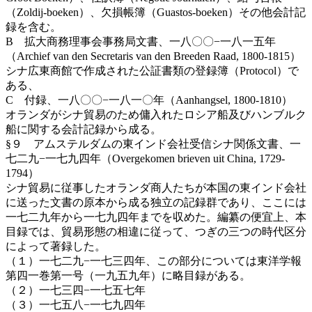
（Zoldij-boeken）、欠損帳簿（Guastos-boeken）その他会計記
録を含む。
B 拡大商務理事会事務局文書、一八〇〇−一八一五年
（Archief van den Secretaris van den Breeden Raad, 1800-1815）
シナ広東商館で作成された公証書類の登録簿（Protocol）で
ある、
C 付録、一八〇〇−一八一〇年（Aanhangsel, 1800-1810）
オランダがシナ貿易のため傭入れたロシア船及びハンブルク
船に関する会計記録から成る。
§９ アムステルダムの東インド会社受信シナ関係文書、一
七二九−一七九四年（Overgekomen brieven uit China, 1729-
1794）
シナ貿易に従事したオランダ商人たちが本国の東インド会社
に送った文書の原本から成る独立の記録群であり、ここには
一七二九年から一七九四年までを収めた。編纂の便宜上、本
目録では、貿易形態の相違に従って、つぎの三つの時代区分
によって著録した。
（１）一七二九−一七三四年、この部分については東洋学報
第四一巻第一号（一九五九年）に略目録がある。
（２）一七三四−一七五七年
（３）一七五八−一七九四年