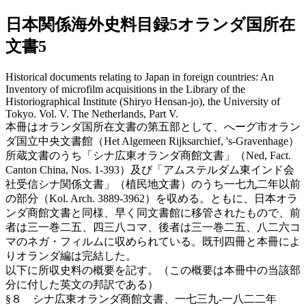
日本関係海外史料目録5オランダ国所在
文書5
Historical documents relating to Japan in foreign countries: An
Inventory of microfilm acquisitions in the Library of the
Historiographical Institute (Shiryo Hensan-jo), the University of
Tokyo. Vol. V. The Netherlands, Part V.
本冊はオランダ国所在文書の第五部として、へーグ市オラン
ダ国立中央文書館（Het Algemeen Rijksarchief, 's-Gravenhage）
所蔵文書のうち「シナ広東オランダ商館文書」（Ned, Fact.
Canton China, Nos. 1-393）及び「アムステルダム東インド会
社受信シナ関係文書」（植民地文書）のうち一七九二年以前
の部分（Kol. Arch. 3889-3962）を収める。ともに、日本オラ
ンダ商館文書と同様、早く同文書館に移管されたもので、前
者は三一巻二五、四三八コマ、後者は三一巻二五、八二六コ
マのネガ・フィルムに収められている。既刊四冊と本冊によ
りオランダ編は完結した。
以下に所収史料の概要を記す。（この概要は本冊中の当該部
分に付した英文の邦訳である）
§８ シナ広東オランダ商館文書、一七三九-一八二二年