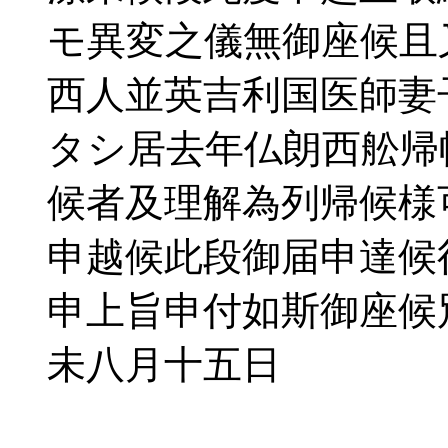
モ異変之儀無御座候且
西人並英吉利国医師妻
タシ居去年仏朗西舩帰
候者及理解為列帰候様
申越候此段御届申達候
申上旨申付如斯御座候
未八月十五日
広郷（