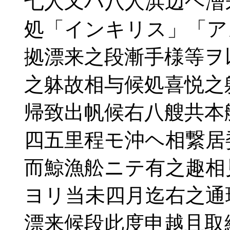
七人又ハ八人浜辺ヘ漕
処「インキリス」「ア
拠漂来之段漸手様等ヲ
之躰故相与候処喜悦之
帰致出帆候右八艘共本
四五里程モ沖ヘ相繋居
而鯨漁舩ニテ有之趣相
ヨリ当未四月迄右之通
漂来候段此度申越且取