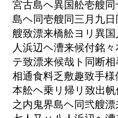
宮古島ヘ異国舩壱艘同
島ヘ同壱艘同三月九日
艘致漂来橋舩ヨリ異国
人浜辺ヘ漕来候付銘々
テ致漂来候哉ト同断相
相通食料乏敷趣致手様
本舩ヘ乗リ帰リ致出帆
之内鬼界島ヘ同弐艘漂