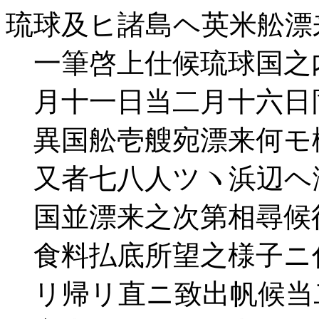
琉球及ヒ諸島ヘ英米舩漂
一筆啓上仕候琉球国之
月十一日当二月十六日
異国舩壱艘宛漂来何モ
又者七八人ツヽ浜辺ヘ
国並漂来之次第相尋候
食料払底所望之様子ニ
リ帰リ直ニ致出帆候当