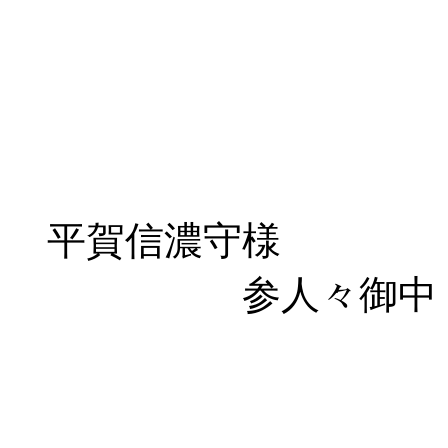
久平（
久浮（
久武（
久宝（
平賀信濃守様
参人々御中