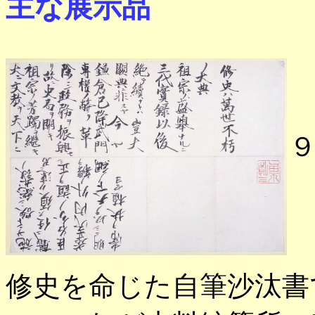
主な展示品
修史を命じた自筆沙汰書