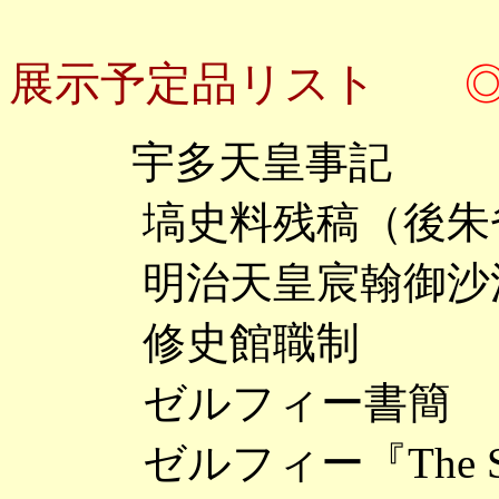
展示予定品リスト
宇多天皇事記
塙史料残稿（後朱
明治天皇宸翰御沙
修史館職制
ゼルフィー書簡
ゼルフィー『The Scien