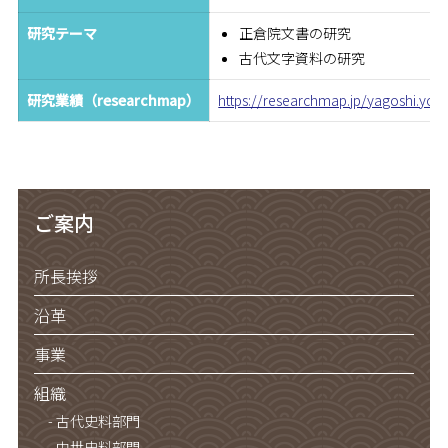
研究テーマ
正倉院文書の研究
古代文字資料の研究
研究業績（researchmap）
https://researchmap.jp/yagoshi.yok
ご案内
所長挨拶
沿革
事業
組織
古代史料部門
中世史料部門