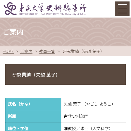
ご案内
HOME
ご案内
教員一覧
研究業績（矢越 葉子）
研究業績（矢越 葉子）
氏名（かな）
矢越 葉子 （やごし ようこ）
所属
古代史料部門
職位・学位
准教授／博士（人文科学）